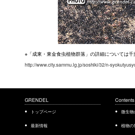
※「成東・東金食虫植物群落」の詳細については千
http://www.city.sammu.lg.jp/soshiki/32/n-syokutyus
GRENDEL
Contents
トップページ
微生物
最新情報
植物の