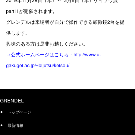
2019年11月28日（木）～12月5日（木）ケイソウ展
partⅡが開催されます。
グレンデルは来場者が自分で操作できる顕微鏡2台を提
供します。
興味のある方は是非お越しください。
→公式ホームページはこちら：http://www.u-
gakugei.ac.jp/~bijutsu/keisou/
GRENDEL
トップページ
最新情報