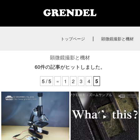
|
トップページ
顕微鏡撮影と機材
顕微鏡撮影と機材
60件の記事がヒットしました。
5 / 5
«
1
2
3
4
5