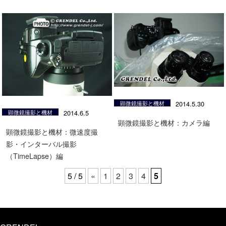
顕微鏡撮影と機材
2014.5.30
顕微鏡撮影と機材
2014.6.5
顕微鏡撮影と機材：カメラ編
顕微鏡撮影と機材：微速度撮
影・インターバル撮影
（TimeLapse）編
5 / 5
«
1
2
3
4
5