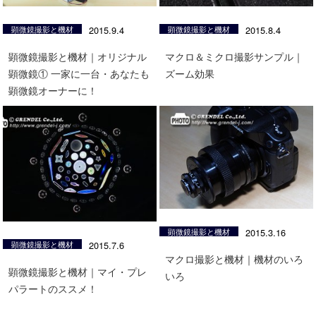
顕微鏡撮影と機材
2015.9.4
顕微鏡撮影と機材
2015.8.4
顕微鏡撮影と機材｜オリジナル
マクロ＆ミクロ撮影サンプル｜
顕微鏡① 一家に一台・あなたも
ズーム効果
顕微鏡オーナーに！
顕微鏡撮影と機材
2015.3.16
顕微鏡撮影と機材
2015.7.6
マクロ撮影と機材｜機材のいろ
顕微鏡撮影と機材｜マイ・プレ
いろ
パラートのススメ！