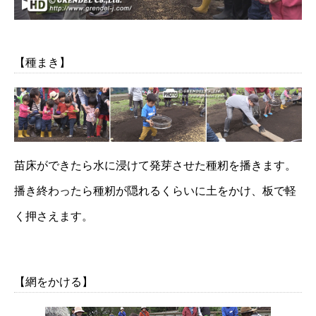
【種まき】
苗床ができたら水に浸けて発芽させた種籾を播きます。
播き終わったら種籾が隠れるくらいに土をかけ、板で軽
く押さえます。
【網をかける】