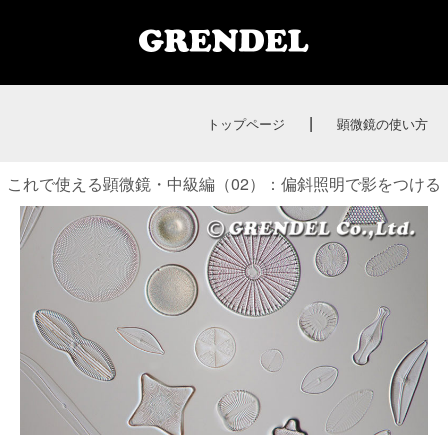
|
トップページ
顕微鏡の使い方
これで使える顕微鏡・中級編（02）：偏斜照明で影をつける