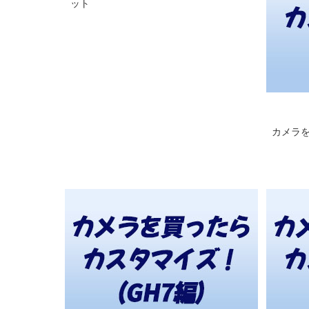
ット
顕微鏡
カメラを