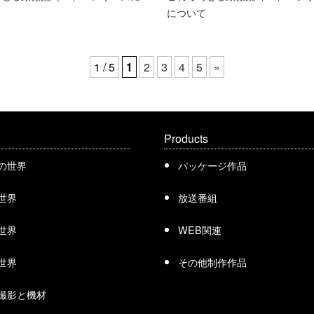
について
1 / 5
1
2
3
4
5
»
Products
の世界
パッケージ作品
世界
放送番組
世界
WEB関連
世界
その他制作作品
撮影と機材