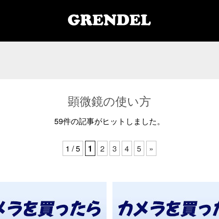
顕微鏡の使い方
59件の記事がヒットしました。
1 / 5
1
2
3
4
5
»